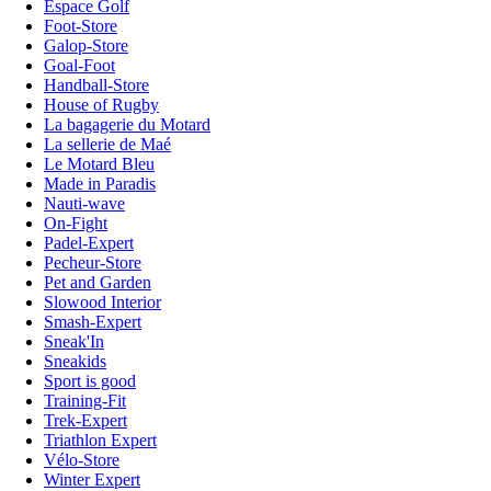
Espace Golf
Foot-Store
Galop-Store
Goal-Foot
Handball-Store
House of Rugby
La bagagerie du Motard
La sellerie de Maé
Le Motard Bleu
Made in Paradis
Nauti-wave
On-Fight
Padel-Expert
Pecheur-Store
Pet and Garden
Slowood Interior
Smash-Expert
Sneak'In
Sneakids
Sport is good
Training-Fit
Trek-Expert
Triathlon Expert
Vélo-Store
Winter Expert