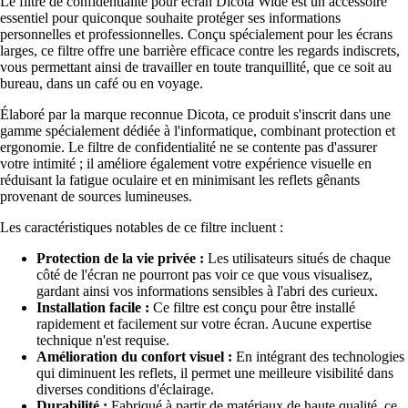
Le filtre de confidentialité pour écran Dicota Wide est un accessoire
essentiel pour quiconque souhaite protéger ses informations
personnelles et professionnelles. Conçu spécialement pour les écrans
larges, ce filtre offre une barrière efficace contre les regards indiscrets,
vous permettant ainsi de travailler en toute tranquillité, que ce soit au
bureau, dans un café ou en voyage.
Élaboré par la marque reconnue Dicota, ce produit s'inscrit dans une
gamme spécialement dédiée à l'informatique, combinant protection et
ergonomie. Le filtre de confidentialité ne se contente pas d'assurer
votre intimité ; il améliore également votre expérience visuelle en
réduisant la fatigue oculaire et en minimisant les reflets gênants
provenant de sources lumineuses.
Les caractéristiques notables de ce filtre incluent :
Protection de la vie privée :
Les utilisateurs situés de chaque
côté de l'écran ne pourront pas voir ce que vous visualisez,
gardant ainsi vos informations sensibles à l'abri des curieux.
Installation facile :
Ce filtre est conçu pour être installé
rapidement et facilement sur votre écran. Aucune expertise
technique n'est requise.
Amélioration du confort visuel :
En intégrant des technologies
qui diminuent les reflets, il permet une meilleure visibilité dans
diverses conditions d'éclairage.
Durabilité :
Fabriqué à partir de matériaux de haute qualité, ce