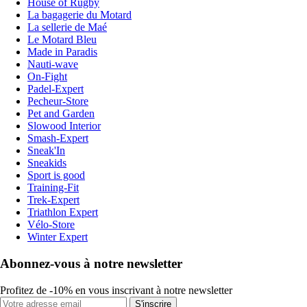
House of Rugby
La bagagerie du Motard
La sellerie de Maé
Le Motard Bleu
Made in Paradis
Nauti-wave
On-Fight
Padel-Expert
Pecheur-Store
Pet and Garden
Slowood Interior
Smash-Expert
Sneak'In
Sneakids
Sport is good
Training-Fit
Trek-Expert
Triathlon Expert
Vélo-Store
Winter Expert
Abonnez-vous à notre newsletter
Profitez de -10% en vous inscrivant à notre newsletter
S'inscrire