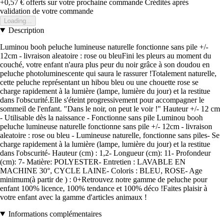
+0,57 €
offerts sur votre prochaine commande
Crédités après
validation de votre commande
Loading...
Description
Luminou booh peluche lumineuse naturelle fonctionne sans pile +/-
12cm - livraison aleatoire : rose ou bleuFini les pleurs au moment du
couché, votre enfant n'aura plus peur du noir grâce à son doudou en
peluche photoluminescente qui saura le rassurer !Totalement naturelle,
cette peluche représentant un hibou bleu ou une chouette rose se
charge rapidement à la lumière (lampe, lumière du jour) et la restitue
dans l'obscurité.Elle s'éteint progressivement pour accompagner le
sommeil de l'enfant. "Dans le noir, on peut le voir !" Hauteur +/- 12 cm
- Utilisable dès la naissance - Fonctionne sans pile Luminou booh
peluche lumineuse naturelle fonctionne sans pile +/- 12cm - livraison
aleatoire : rose ou bleu - Lumineuse naturelle, fonctionne sans piles- Se
charge rapidement à la lumière (lampe, lumière du jour) et la restitue
dans l'obscurité- Hauteur (cm) : 1,2- Longueur (cm): 11- Profondeur
(cm): 7- Matière: POLYESTER- Entretien : LAVABLE EN
MACHINE 30°, CYCLE LAINE- Coloris : BLEU, ROSE- Age
minimum(à partir de ) : 0+Retrouvez notre gamme de peluche pour
enfant 100% licence, 100% tendance et 100% déco !Faites plaisir à
votre enfant avec la gamme d'articles animaux !
Informations complémentaires