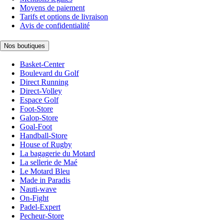
Moyens de paiement
Tarifs et options de livraison
Avis de confidentialité
Nos boutiques
Basket-Center
Boulevard du Golf
Direct Running
Direct-Volley
Espace Golf
Foot-Store
Galop-Store
Goal-Foot
Handball-Store
House of Rugby
La bagagerie du Motard
La sellerie de Maé
Le Motard Bleu
Made in Paradis
Nauti-wave
On-Fight
Padel-Expert
Pecheur-Store