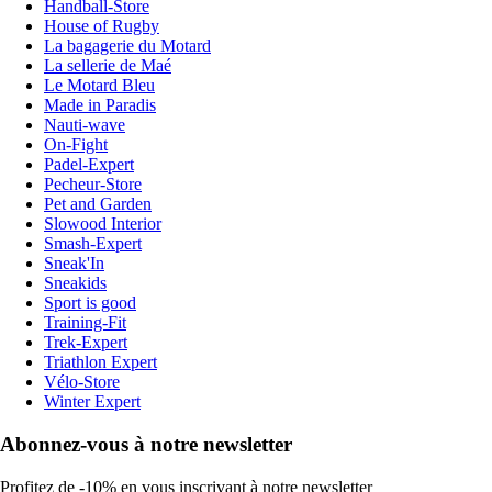
Handball-Store
House of Rugby
La bagagerie du Motard
La sellerie de Maé
Le Motard Bleu
Made in Paradis
Nauti-wave
On-Fight
Padel-Expert
Pecheur-Store
Pet and Garden
Slowood Interior
Smash-Expert
Sneak'In
Sneakids
Sport is good
Training-Fit
Trek-Expert
Triathlon Expert
Vélo-Store
Winter Expert
Abonnez-vous à notre newsletter
Profitez de -10% en vous inscrivant à notre newsletter