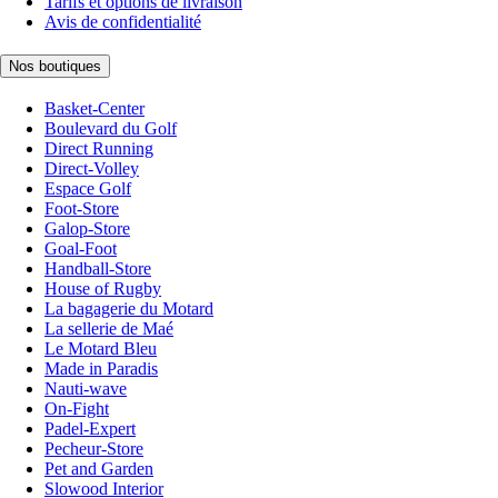
Tarifs et options de livraison
Avis de confidentialité
Nos boutiques
Basket-Center
Boulevard du Golf
Direct Running
Direct-Volley
Espace Golf
Foot-Store
Galop-Store
Goal-Foot
Handball-Store
House of Rugby
La bagagerie du Motard
La sellerie de Maé
Le Motard Bleu
Made in Paradis
Nauti-wave
On-Fight
Padel-Expert
Pecheur-Store
Pet and Garden
Slowood Interior