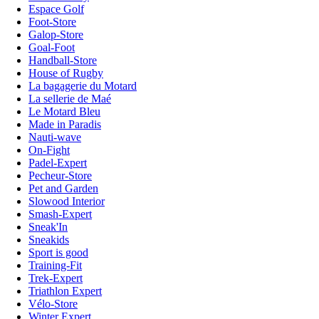
Espace Golf
Foot-Store
Galop-Store
Goal-Foot
Handball-Store
House of Rugby
La bagagerie du Motard
La sellerie de Maé
Le Motard Bleu
Made in Paradis
Nauti-wave
On-Fight
Padel-Expert
Pecheur-Store
Pet and Garden
Slowood Interior
Smash-Expert
Sneak'In
Sneakids
Sport is good
Training-Fit
Trek-Expert
Triathlon Expert
Vélo-Store
Winter Expert