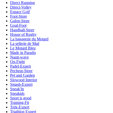
Direct Running
Direct-Volley
Espace Golf
Foot-Store
Galop-Store
Goal-Foot
Handball-Store
House of Rugby
La bagagerie du Motard
La sellerie de Maé
Le Motard Bleu
Made in Paradis
Nauti-wave
On-Fight
Padel-Expert
Pecheur-Store
Pet and Garden
Slowood Interior
Smash-Expert
Sneak'In
Sneakids
Sport is good
Training-Fit
Trek-Expert
Triathlon Expert