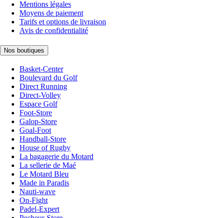
Mentions légales
Moyens de paiement
Tarifs et options de livraison
Avis de confidentialité
Nos boutiques
Basket-Center
Boulevard du Golf
Direct Running
Direct-Volley
Espace Golf
Foot-Store
Galop-Store
Goal-Foot
Handball-Store
House of Rugby
La bagagerie du Motard
La sellerie de Maé
Le Motard Bleu
Made in Paradis
Nauti-wave
On-Fight
Padel-Expert
Pecheur-Store