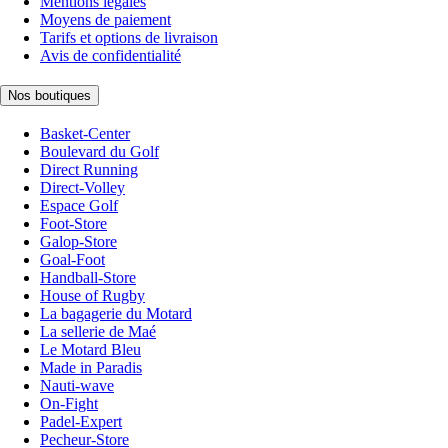
Mentions légales
Moyens de paiement
Tarifs et options de livraison
Avis de confidentialité
Nos boutiques
Basket-Center
Boulevard du Golf
Direct Running
Direct-Volley
Espace Golf
Foot-Store
Galop-Store
Goal-Foot
Handball-Store
House of Rugby
La bagagerie du Motard
La sellerie de Maé
Le Motard Bleu
Made in Paradis
Nauti-wave
On-Fight
Padel-Expert
Pecheur-Store