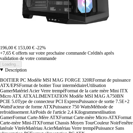
196,00 €
153,00 €
-22%
+7,65 €
offerts sur votre prochaine commande
Crédités après
validation de votre commande
Loading...
Description
BOITIER PC Modèle MSI MAG FORGE 320RFormat de puissance
ATX/EPSFormat de boitier Tour intermédiaireUtilisation
GamerMatériel Acier Verre trempéFormat de la carte mère Mini ITX
Micro ATX ATXALIMENTATION Modèle MSI MAG A750BN
PCIE 5.0Type de connecteur PCI ExpressPuissance de sortie 7.5E+2
WattsFacteur de forme ATXPuissance 750 WattsMéthode de
refroidissement AirPoids de l'article 2,4 Kilogrammestilisation
GamerFormat Carte-Mère ATXFormat Carte-mère Micro-ATXFormat
Carte-mère Mini-ITXFormat Chassis Moyen TourCouleur NoirFenêtre
latérale VitréeMatériau AcierMatériau Verre trempéPuissance Sans