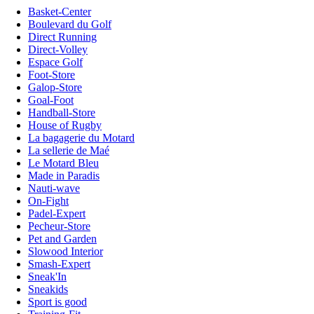
Basket-Center
Boulevard du Golf
Direct Running
Direct-Volley
Espace Golf
Foot-Store
Galop-Store
Goal-Foot
Handball-Store
House of Rugby
La bagagerie du Motard
La sellerie de Maé
Le Motard Bleu
Made in Paradis
Nauti-wave
On-Fight
Padel-Expert
Pecheur-Store
Pet and Garden
Slowood Interior
Smash-Expert
Sneak'In
Sneakids
Sport is good