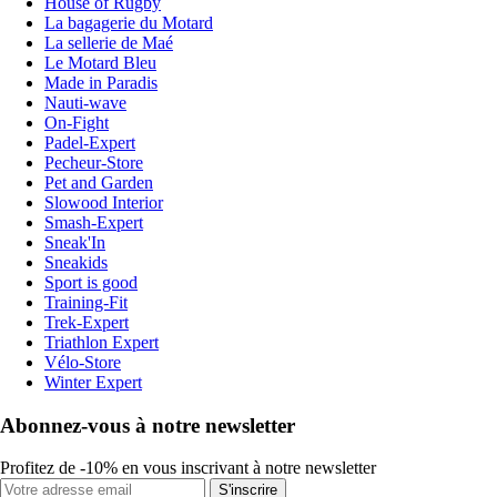
House of Rugby
La bagagerie du Motard
La sellerie de Maé
Le Motard Bleu
Made in Paradis
Nauti-wave
On-Fight
Padel-Expert
Pecheur-Store
Pet and Garden
Slowood Interior
Smash-Expert
Sneak'In
Sneakids
Sport is good
Training-Fit
Trek-Expert
Triathlon Expert
Vélo-Store
Winter Expert
Abonnez-vous à notre newsletter
Profitez de -10% en vous inscrivant à notre newsletter
S'inscrire