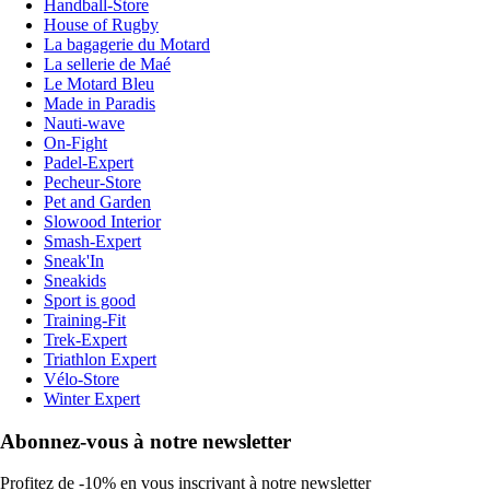
Handball-Store
House of Rugby
La bagagerie du Motard
La sellerie de Maé
Le Motard Bleu
Made in Paradis
Nauti-wave
On-Fight
Padel-Expert
Pecheur-Store
Pet and Garden
Slowood Interior
Smash-Expert
Sneak'In
Sneakids
Sport is good
Training-Fit
Trek-Expert
Triathlon Expert
Vélo-Store
Winter Expert
Abonnez-vous à notre newsletter
Profitez de -10% en vous inscrivant à notre newsletter