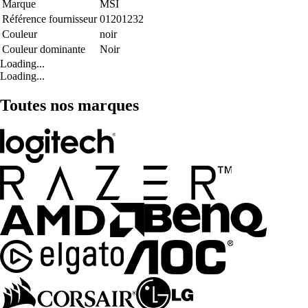
Marque
MSI
Référence fournisseur
01201232
Couleur
noir
Couleur dominante
Noir
Loading...
Loading...
Toutes nos marques