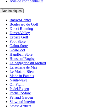
Avis de confidentialité
Nos boutiques
Basket-Center
Boulevard du Golf
Direct Running
Direct-Volley
Espace Golf
Foot-Store
Galop-Store
Goal-Foot
Handball-Store
House of Rugby
La bagagerie du Motard
La sellerie de Maé
Le Motard Bleu
Made in Paradis
Nauti-wave
On-Fight
Padel-Expert
Pecheur-Store
Pet and Garden
Slowood Interior
Smash-Expert