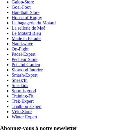
Galop-Store
Goal-Foot
Handball-Store
House of Rugby
La bagagerie du Motard
La sellerie de Maé
Le Motard Bleu
Made in Paradis
Nauti-wave
On-Fight
Padel-Expert
Pecheur-Store
Pet and Garden
Slowood Interior
Smash-Expert
Sneak'In
Sneakids
Sport is good
Training-Fit
Trek-Expert
Triathlon Expert
Vélo-Store
Winter Expert
Abonnez-vous à notre newsletter