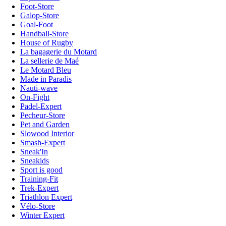
Foot-Store
Galop-Store
Goal-Foot
Handball-Store
House of Rugby
La bagagerie du Motard
La sellerie de Maé
Le Motard Bleu
Made in Paradis
Nauti-wave
On-Fight
Padel-Expert
Pecheur-Store
Pet and Garden
Slowood Interior
Smash-Expert
Sneak'In
Sneakids
Sport is good
Training-Fit
Trek-Expert
Triathlon Expert
Vélo-Store
Winter Expert