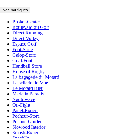
Nos boutiques
Basket-Center
Boulevard du Golf
Direct Running
Direct-Volley
Espace Golf
Foot-Store
Galop-Store
Goal-Foot
Handball-Store
House of Rugby
La bagagerie du Motard
La sellerie de Maé
Le Motard Bleu
Made in Paradis
Nauti-wave
On-Fight
Padel-Expert
Pecheur-Store
Pet and Garden
Slowood Interior
Smash-Expert