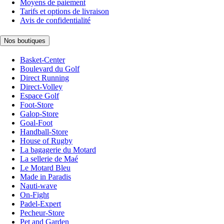
Moyens de paiement
Tarifs et options de livraison
Avis de confidentialité
Nos boutiques
Basket-Center
Boulevard du Golf
Direct Running
Direct-Volley
Espace Golf
Foot-Store
Galop-Store
Goal-Foot
Handball-Store
House of Rugby
La bagagerie du Motard
La sellerie de Maé
Le Motard Bleu
Made in Paradis
Nauti-wave
On-Fight
Padel-Expert
Pecheur-Store
Pet and Garden