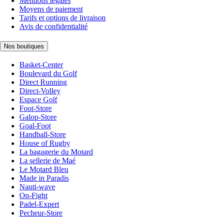
Mentions légales
Moyens de paiement
Tarifs et options de livraison
Avis de confidentialité
Nos boutiques
Basket-Center
Boulevard du Golf
Direct Running
Direct-Volley
Espace Golf
Foot-Store
Galop-Store
Goal-Foot
Handball-Store
House of Rugby
La bagagerie du Motard
La sellerie de Maé
Le Motard Bleu
Made in Paradis
Nauti-wave
On-Fight
Padel-Expert
Pecheur-Store