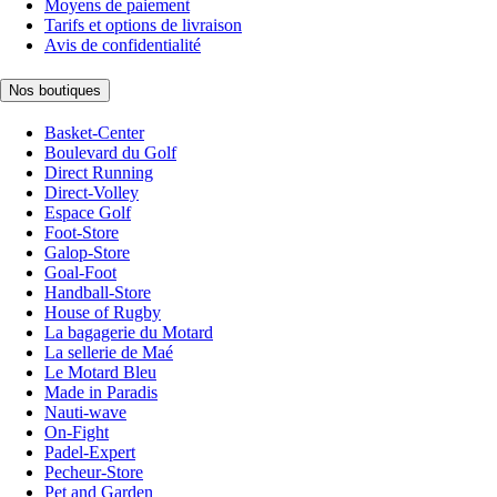
Moyens de paiement
Tarifs et options de livraison
Avis de confidentialité
Nos boutiques
Basket-Center
Boulevard du Golf
Direct Running
Direct-Volley
Espace Golf
Foot-Store
Galop-Store
Goal-Foot
Handball-Store
House of Rugby
La bagagerie du Motard
La sellerie de Maé
Le Motard Bleu
Made in Paradis
Nauti-wave
On-Fight
Padel-Expert
Pecheur-Store
Pet and Garden