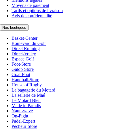
Mentions légales
Moyens de paiement
Tarifs et options de livraison
Avis de confidentialité
Nos boutiques
Basket-Center
Boulevard du Golf
Direct Running
Direct-Volley
Espace Golf
Foot-Store
Galop-Store
Goal-Foot
Handball-Store
House of Rugby
La bagagerie du Motard
La sellerie de Maé
Le Motard Bleu
Made in Paradis
Nauti-wave
On-Fight
Padel-Expert
Pecheur-Store