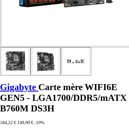
Gigabyte
Carte mère WIFI6E
GEN5 - LGA1700/DDR5/mATX
B760M DS3H
184,22 €
149,99 €
-19%