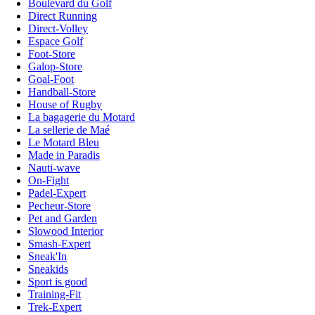
Boulevard du Golf
Direct Running
Direct-Volley
Espace Golf
Foot-Store
Galop-Store
Goal-Foot
Handball-Store
House of Rugby
La bagagerie du Motard
La sellerie de Maé
Le Motard Bleu
Made in Paradis
Nauti-wave
On-Fight
Padel-Expert
Pecheur-Store
Pet and Garden
Slowood Interior
Smash-Expert
Sneak'In
Sneakids
Sport is good
Training-Fit
Trek-Expert