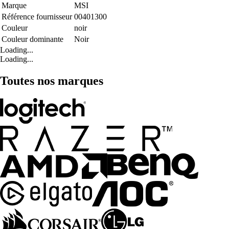
Marque
MSI
Référence fournisseur
00401300
Couleur
noir
Couleur dominante
Noir
Loading...
Loading...
Toutes nos marques