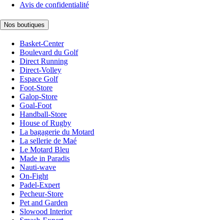
Avis de confidentialité
Nos boutiques
Basket-Center
Boulevard du Golf
Direct Running
Direct-Volley
Espace Golf
Foot-Store
Galop-Store
Goal-Foot
Handball-Store
House of Rugby
La bagagerie du Motard
La sellerie de Maé
Le Motard Bleu
Made in Paradis
Nauti-wave
On-Fight
Padel-Expert
Pecheur-Store
Pet and Garden
Slowood Interior