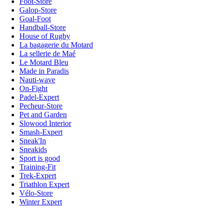
Foot-Store
Galop-Store
Goal-Foot
Handball-Store
House of Rugby
La bagagerie du Motard
La sellerie de Maé
Le Motard Bleu
Made in Paradis
Nauti-wave
On-Fight
Padel-Expert
Pecheur-Store
Pet and Garden
Slowood Interior
Smash-Expert
Sneak'In
Sneakids
Sport is good
Training-Fit
Trek-Expert
Triathlon Expert
Vélo-Store
Winter Expert