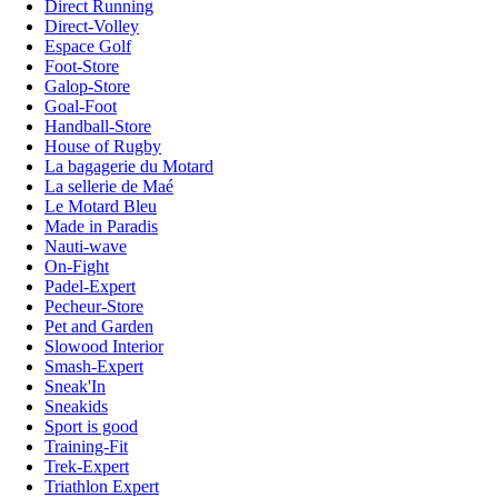
Direct Running
Direct-Volley
Espace Golf
Foot-Store
Galop-Store
Goal-Foot
Handball-Store
House of Rugby
La bagagerie du Motard
La sellerie de Maé
Le Motard Bleu
Made in Paradis
Nauti-wave
On-Fight
Padel-Expert
Pecheur-Store
Pet and Garden
Slowood Interior
Smash-Expert
Sneak'In
Sneakids
Sport is good
Training-Fit
Trek-Expert
Triathlon Expert