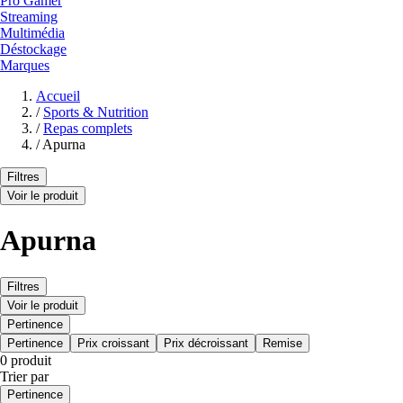
Pro Gamer
Streaming
Multimédia
Déstockage
Marques
Accueil
/
Sports & Nutrition
/
Repas complets
/
Apurna
Filtres
Voir le produit
Apurna
Filtres
Voir le produit
Pertinence
Pertinence
Prix croissant
Prix décroissant
Remise
0 produit
Trier par
Pertinence