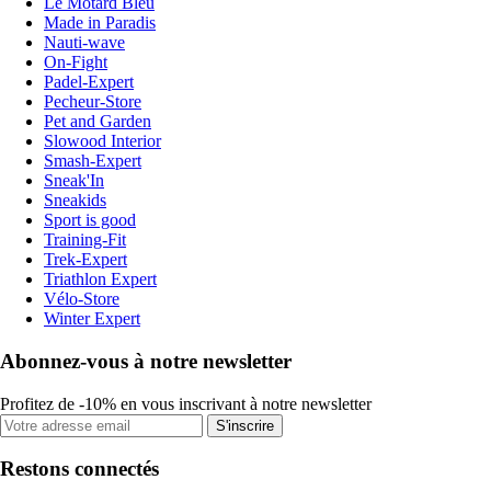
Le Motard Bleu
Made in Paradis
Nauti-wave
On-Fight
Padel-Expert
Pecheur-Store
Pet and Garden
Slowood Interior
Smash-Expert
Sneak'In
Sneakids
Sport is good
Training-Fit
Trek-Expert
Triathlon Expert
Vélo-Store
Winter Expert
Abonnez-vous à notre newsletter
Profitez de -10% en vous inscrivant à notre newsletter
S'inscrire
Restons connectés