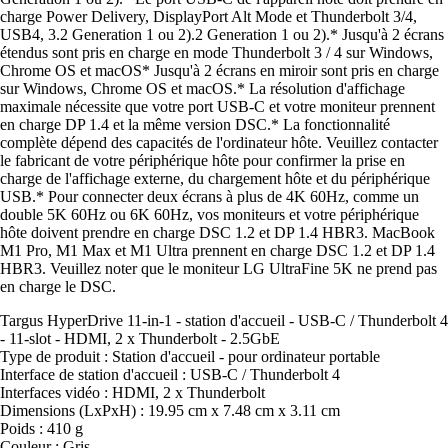
charge Power Delivery, DisplayPort Alt Mode et Thunderbolt 3/4,
USB4, 3.2 Generation 1 ou 2).2 Generation 1 ou 2).* Jusqu'à 2 écrans
étendus sont pris en charge en mode Thunderbolt 3 / 4 sur Windows,
Chrome OS et macOS* Jusqu'à 2 écrans en miroir sont pris en charge
sur Windows, Chrome OS et macOS.* La résolution d'affichage
maximale nécessite que votre port USB-C et votre moniteur prennent
en charge DP 1.4 et la même version DSC.* La fonctionnalité
complète dépend des capacités de l'ordinateur hôte. Veuillez contacter
le fabricant de votre périphérique hôte pour confirmer la prise en
charge de l'affichage externe, du chargement hôte et du périphérique
USB.* Pour connecter deux écrans à plus de 4K 60Hz, comme un
double 5K 60Hz ou 6K 60Hz, vos moniteurs et votre périphérique
hôte doivent prendre en charge DSC 1.2 et DP 1.4 HBR3. MacBook
M1 Pro, M1 Max et M1 Ultra prennent en charge DSC 1.2 et DP 1.4
HBR3. Veuillez noter que le moniteur LG UltraFine 5K ne prend pas
en charge le DSC.
Targus HyperDrive 11-in-1 - station d'accueil - USB-C / Thunderbolt 4
- 11-slot - HDMI, 2 x Thunderbolt - 2.5GbE
Type de produit : Station d'accueil - pour ordinateur portable
Interface de station d'accueil : USB-C / Thunderbolt 4
Interfaces vidéo : HDMI, 2 x Thunderbolt
Dimensions (LxPxH) : 19.95 cm x 7.48 cm x 3.11 cm
Poids : 410 g
Couleur : Gris