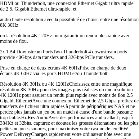
HDMI ou Thunderbolt, une connexion Ethernet Gigabit ultra-rapide
de 2,5. Gigabit Ethernet ultra-rapide, et
audio haute résolution avec la possibilité de choisir entre une résolution
8K 30Hz
ou la résolution 4K 120Hz pour garantir un rendu plus rapide avec
moins de flou.
2x TB4 Downstream PortsTwo Thunderbolt 4 downstream ports
provide 40Gbps data transfers and 32Gbps PCIe transfers.
Prise en charge de deux écrans 4K 60HzPrise en charge de deux
écrans 4K 60Hz via les ports HDMI et/ou Thunderbolt.
Résolution 8K 30Hz ou 4K 120HzChoisissez entre une magnifique
résolution 8K 30Hz pour des images plus réalistes ou une résolution
4K 120Hz pour assurer un rendu plus rapide avec moins de flou.2.5
Gigabit EthernetAvec une connexion Ethernet de 2,5 Gbps, profitez de
transferts de fichiers ultra-rapides à partir de périphériques NAS et ne
perdez plus jamais un jeu ou un match à cause d'une bande passante
trop faible.Hi-Res AudioAvec des performances audio allant jusqu'à
384Kz et 32bits, capturez et écoutez les grosses détonations ou les plus
petites nuances sonores, pour maximiser votre casque de jeu.96W
Power DeliveryChargez rapidement votre ordinateur hôte avec une