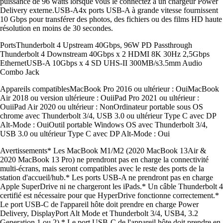
puissance de 96 watts lorsque vous le connectez à un chargeur Power
Delivery externe.USB-A4x ports USB-A à grande vitesse fournissent
10 Gbps pour transférer des photos, des fichiers ou des films HD haute
résolution en moins de 30 secondes.
PortsThunderbolt 4 Upstream 40Gbps, 96W PD Passthrough
Thunderbolt 4 Downstream 40Gbps x 2 HDMI 8K 30Hz 2,5Gbps
EthernetUSB-A 10Gbps x 4 SD UHS-II 300MB/s3.5mm Audio
Combo Jack
Appareils compatiblesMacBook Pro 2016 ou ultérieur : OuiMacBook
Air 2018 ou version ultérieure : OuiiPad Pro 2021 ou ultérieur :
OuiiPad Air 2020 ou ultérieur : NonOrdinateur portable sous OS
chrome avec Thunderbolt 3/4, USB 3.0 ou ultérieur Type C avec DP
Alt-Mode : OuiOutil portable Windows OS avec Thunderbolt 3/4,
USB 3.0 ou ultérieur Type C avec DP Alt-Mode : Oui
Avertissements* Les MacBook M1/M2 (2020 MacBook 13Air &
2020 MacBook 13 Pro) ne prendront pas en charge la connectivité
multi-écrans, mais seront compatibles avec le reste des ports de la
station d'accueil/hub.* Les ports USB-A ne prendront pas en charge
Apple SuperDrive ni ne chargeront les iPads.* Un câble Thunderbolt 4
certifié est nécessaire pour que HyperDrive fonctionne correctement.*
Le port USB-C de l'appareil hôte doit prendre en charge Power
Delivery, DisplayPort Alt Mode et Thunderbolt 3/4, USB4, 3.2
Generation 1 ou 2).* Le port USB-C de l'appareil hôte doit prendre en