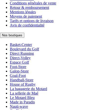
Conditions générales de vente
Retour & remboursement
Mentions légales
Moyens de paiement
Tarifs et options de livraison
Avis de confidentialité
Nos boutiques
Basket-Center
Boulevard du Golf
Direct Running
Direct-Volley
Espace Golf
Foot-Store
Galop-Store
Goal-Foot
Handball-Store
House of Rugby
La bagagerie du Motard
La sellerie de Maé
Le Motard Bleu
Made in Paradis
Nauti-wave