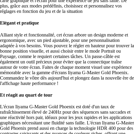
carte graphique et l'écran pour une expérience de jeu sans faille. De
plus, grâce aux modes prédéfinis, choisissez et personnalisez vos
réglages en fonction du jeu et de la situation
Elégant et pratique
Alliant style et fonctionnalité, cet écran arbore un design moderne et
ergonomique, avec un pied ajustable, pour une personnalisation
adaptée à vos besoins. Vous pouvez le régler en hauteur pour trouver la
bonne position visuelle, et aussi choisir entre le mode Portrait ou
Paysage, comme le requiert certaines tâches. Un passe-câble est
également un outil précieux pour éviter que la connectique traîne
autour de votre écran. Faites de chaque moment visuel une expérience
mémorable avec la gamme d'écrans Iiyama G-Master Gold Phoenix.
Commandez le vôtre dès aujourd'hui et plongez dans la nouvelle ère de
l'affichage haute performance !
Et réagit au quart de tour
L'écran Iiyama G-Master Gold Phoenix est doté d'un taux de
rafraîchissement élevé de 240Hz pour des séquences sans saccades et
une réactivité hors pair, idéaux pour les jeux rapides et les applications
graphiques nécessitant une fluidité sans faille. L'écran Iiyama G-Master
Gold Phoenix prend aussi en charge la technologie HDR 400 pour des
contrastes saisissants et des nuances de couleurs riches, offrant une