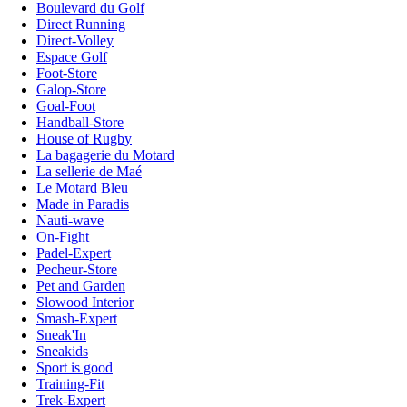
Boulevard du Golf
Direct Running
Direct-Volley
Espace Golf
Foot-Store
Galop-Store
Goal-Foot
Handball-Store
House of Rugby
La bagagerie du Motard
La sellerie de Maé
Le Motard Bleu
Made in Paradis
Nauti-wave
On-Fight
Padel-Expert
Pecheur-Store
Pet and Garden
Slowood Interior
Smash-Expert
Sneak'In
Sneakids
Sport is good
Training-Fit
Trek-Expert