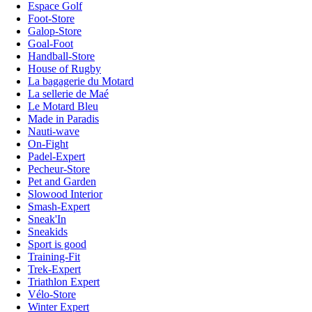
Espace Golf
Foot-Store
Galop-Store
Goal-Foot
Handball-Store
House of Rugby
La bagagerie du Motard
La sellerie de Maé
Le Motard Bleu
Made in Paradis
Nauti-wave
On-Fight
Padel-Expert
Pecheur-Store
Pet and Garden
Slowood Interior
Smash-Expert
Sneak'In
Sneakids
Sport is good
Training-Fit
Trek-Expert
Triathlon Expert
Vélo-Store
Winter Expert