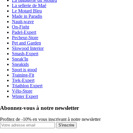
La bagagerie du Motard
La sellerie de Maé
Le Motard Bleu
Made in Paradis
Nauti-wave
On-Fight
Padel-Expert
Pecheur-Store
Pet and Garden
Slowood Interior
Smash-Expert
Sneak'In
Sneakids
Sport is good
Training-Fit
Trek-Expert
Triathlon Expert
Vélo-Store
Winter Expert
Abonnez-vous à notre newsletter
Profitez de -10% en vous inscrivant à notre newsletter
S'inscrire