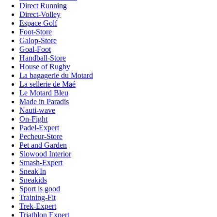
Direct Running
Direct-Volley
Espace Golf
Foot-Store
Galop-Store
Goal-Foot
Handball-Store
House of Rugby
La bagagerie du Motard
La sellerie de Maé
Le Motard Bleu
Made in Paradis
Nauti-wave
On-Fight
Padel-Expert
Pecheur-Store
Pet and Garden
Slowood Interior
Smash-Expert
Sneak'In
Sneakids
Sport is good
Training-Fit
Trek-Expert
Triathlon Expert